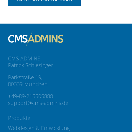
CMS ADMINS
Patrick Schlesinger
Parkstraße 19,
80339 München
+49-89-215505888
support@cms-admins.de
Produkte
Webdesign & Entwicklung