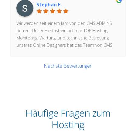
und das zu sehr fairen Konditionen.Schnelle
Stephan F.
Antwortzeiten und vor allem eine genauso schnelle
Umsetzung bilden den perfekten Partner für mein
Unternehmen.Ich kann hier leider nur 5 Sterne
Wir werden seit einem Jahr von den CMS ADMINS
geben aber die mit voller Überzeugung !!!G.Adrian/
betreut.Unser Fazit ist einfach nur TOP.Hosting,
Pig-factory
Monitoring, Wartung, und technische Betreuung
unseres Online Designers hat das Team von CMS
ADMINS übernommen.Das Ergebnis:- Die Website
ist so schnell wie noch nie!- Reaktionszeiten bei
Nächste Bewertungen
Fragen super schnell - Sogar am Wochenende-
Unser Online-Designer ist auf dem neusten
technischen Stand dank CMS ADMINS- Immer
freundlich und lösungsorientiert - auch bei
komplizierten Projekten.Ein großes Dankeschön!
Häufige Fragen zum
Hosting