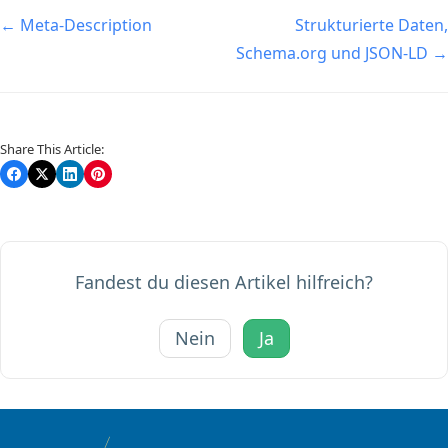
Navigation
← Meta-Description
Strukturierte Daten,
Schema.org und JSON-LD →
Share This Article:
Fandest du diesen Artikel hilfreich?
Nein
Ja