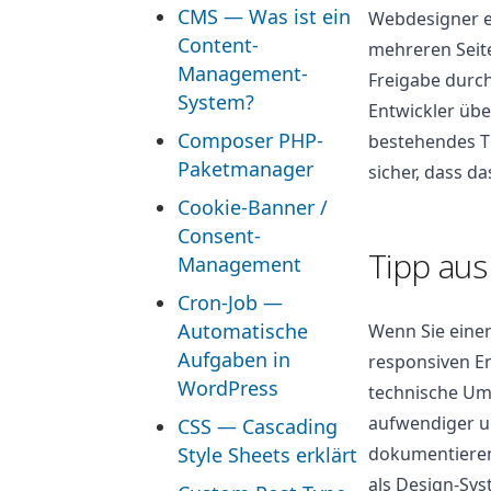
CMS — Was ist ein
Webdesigner er
Content-
mehreren Seite
Management-
Freigabe durc
System?
Entwickler üb
Composer PHP-
bestehendes Th
Paketmanager
sicher, dass d
Cookie-Banner /
Consent-
Tipp aus
Management
Cron-Job —
Automatische
Wenn Sie eine
Aufgaben in
responsiven En
WordPress
technische Um
aufwendiger un
CSS — Cascading
Style Sheets erklärt
dokumentieren
als Design-Sys