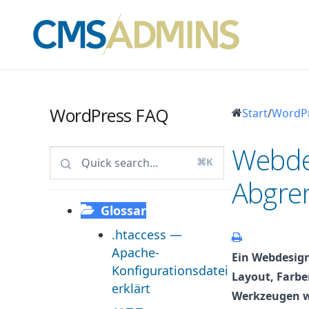
WordPress FAQ
Start
/
WordP
Webde
⌘K
Abgre
Glossar
.htaccess —
Apache-
Ein Webdesign
Konfigurationsdatei
Layout, Farbe
erklärt
Werkzeugen w