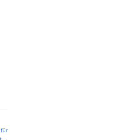
 für
t →