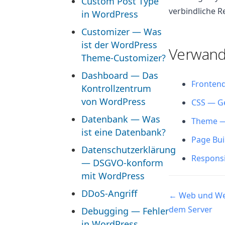
Custom Post Type
verbindliche R
in WordPress
Customizer — Was
ist der WordPress
Verwandt
Theme-Customizer?
Dashboard — Das
Frontend
Kontrollzentrum
von WordPress
CSS — Ge
Datenbank — Was
Theme —
ist eine Datenbank?
Page Bui
Datenschutzerklärung
Responsi
— DSGVO-konform
mit WordPress
DDoS-Angriff
Navigatio
← Web und Web
dem Server
Debugging — Fehler
in WordPress