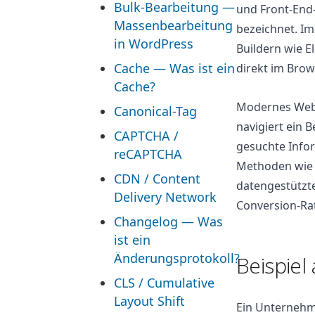
Bulk-Bearbeitung —
und Front-End-
Massenbearbeitung
bezeichnet. I
in WordPress
Buildern wie 
Cache — Was ist ein
direkt im Brow
Cache?
Modernes Webde
Canonical-Tag
navigiert ein B
CAPTCHA /
gesuchte Infor
reCAPTCHA
Methoden wie 
CDN / Content
datengestützte
Delivery Network
Conversion-Ra
Changelog — Was
ist ein
Änderungsprotokoll?
Beispiel
CLS / Cumulative
Layout Shift
Ein Unternehm