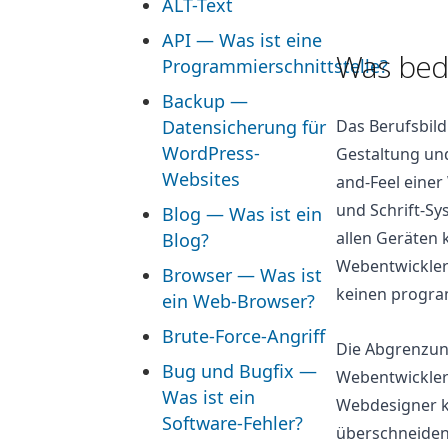
ALT-Text
API — Was ist eine
Was bed
Programmierschnittstelle?
Backup —
Datensicherung für
Das Berufsbild
WordPress-
Gestaltung un
Websites
and-Feel einer
und Schrift-Sy
Blog — Was ist ein
allen Geräten 
Blog?
Webentwickler 
Browser — Was ist
keinen progra
ein Web-Browser?
Brute-Force-Angriff
Die Abgrenzung
Bug und Bugfix —
Webentwickler
Was ist ein
Webdesigner ko
Software-Fehler?
überschneiden 