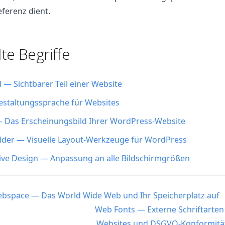
eferenz dient.
e Begriffe
 — Sichtbarer Teil einer Website
staltungssprache für Websites
 Das Erscheinungsbild Ihrer WordPress-Website
lder — Visuelle Layout-Werkzeuge für WordPress
ve Design — Anpassung an alle Bildschirmgrößen
n
space — Das World Wide Web und Ihr Speicherplatz auf
Web Fonts — Externe Schriftarten
Websites und DSGVO-Konformitä