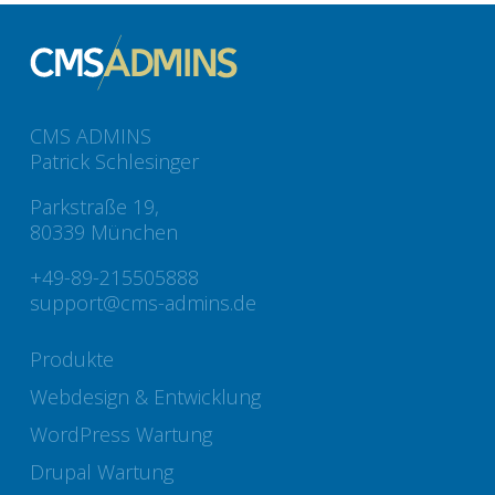
CMS ADMINS
Patrick Schlesinger
Parkstraße 19,
80339 München
+49-89-215505888
support@cms-admins.de
Produkte
Webdesign & Entwicklung
WordPress Wartung
Drupal Wartung