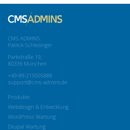
CMS ADMINS
Patrick Schlesinger
Parkstraße 19,
80339 München
+49-89-215505888
support@cms-admins.de
Produkte
Webdesign & Entwicklung
WordPress Wartung
Drupal Wartung