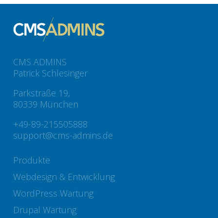
CMS ADMINS
Patrick Schlesinger
Parkstraße 19,
80339 München
+49-89-215505888
support@cms-admins.de
Produkte
Webdesign & Entwicklung
WordPress Wartung
Drupal Wartung