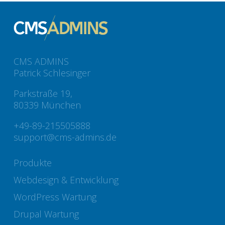
CMS ADMINS
Patrick Schlesinger
Parkstraße 19,
80339 München
+49-89-215505888
support@cms-admins.de
Produkte
Webdesign & Entwicklung
WordPress Wartung
Drupal Wartung