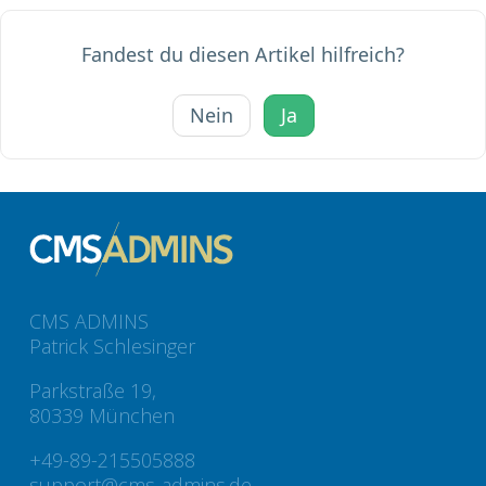
Fandest du diesen Artikel hilfreich?
Nein
Ja
CMS ADMINS
Patrick Schlesinger
Parkstraße 19,
80339 München
+49-89-215505888
support@cms-admins.de