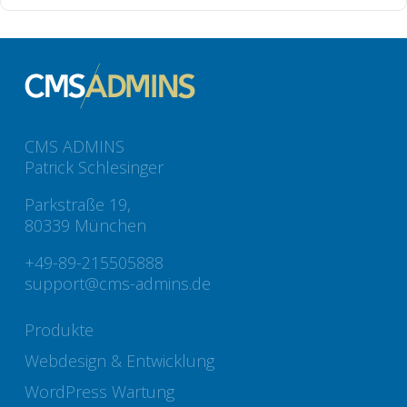
CMS ADMINS
Patrick Schlesinger
Parkstraße 19,
80339 München
+49-89-215505888
support@cms-admins.de
Produkte
Webdesign & Entwicklung
WordPress Wartung