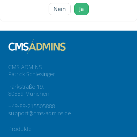
Nein
Ja
CMS ADMINS
Patrick Schlesinger
Parkstraße 19,
80339 München
+49-89-215505888
support@cms-admins.de
Produkte