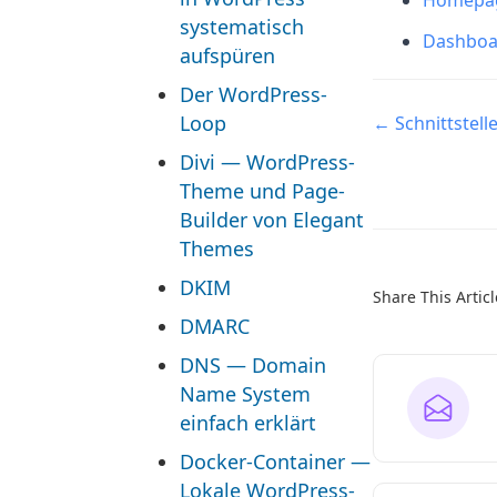
Homepage
systematisch
Dashboa
aufspüren
Der WordPress-
Navigatio
Loop
← Schnittstell
Divi — WordPress-
Theme und Page-
Builder von Elegant
Themes
DKIM
Share This Articl
DMARC
DNS — Domain
Name System
einfach erklärt
Docker-Container —
Lokale WordPress-