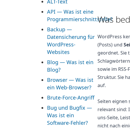
ALT-Text
API — Was ist eine
Was bed
Programmierschnittstelle?
Backup —
Datensicherung für
WordPress ken
WordPress-
(Posts) und
Se
Websites
geordnet. Sie 
Schlagwörtern
Blog — Was ist ein
sowie im RSS-F
Blog?
Struktur. Sie 
Browser — Was ist
auf.
ein Web-Browser?
Brute-Force-Angriff
Seiten eignen 
Bug und Bugfix —
relevant sind:
Was ist ein
uns-Seite, Lei
Software-Fehler?
nicht nach ein