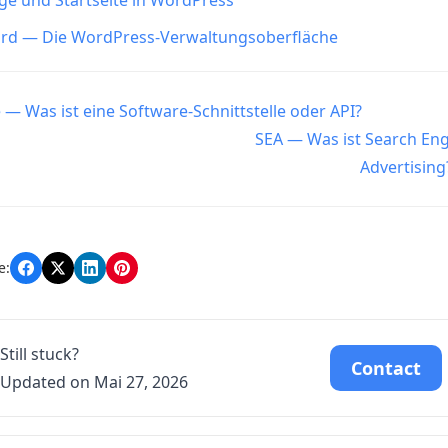
 und Startseite in WordPress
rd — Die WordPress-Verwaltungsoberfläche
n
e — Was ist eine Software-Schnittstelle oder API?
SEA — Was ist Search En
Advertisin
e:
Still stuck?
Contact
Updated on Mai 27, 2026