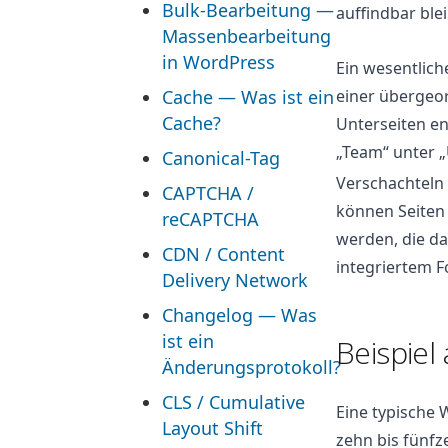
Bulk-Bearbeitung —
auffindbar ble
Massenbearbeitung
in WordPress
Ein wesentlich
Cache — Was ist ein
einer übergeo
Cache?
Unterseiten en
„Team“ unter „
Canonical-Tag
Verschachteln 
CAPTCHA /
können Seiten
reCAPTCHA
werden, die da
CDN / Content
integriertem F
Delivery Network
Changelog — Was
ist ein
Beispiel
Änderungsprotokoll?
CLS / Cumulative
Eine typische 
Layout Shift
zehn bis fünfze