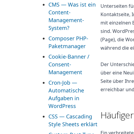
CMS — Was ist ein
Unterseiten fü
Content-
Kontaktseite,
Management-
mit einzelnen B
System?
sind. WordPress
Composer PHP-
(Page), die Wo
Paketmanager
während die ei
Cookie-Banner /
Consent-
Der Unterschied
Management
über eine Neui
Seite über Ihr
Cron-Job —
erreichbar und
Automatische
Aufgaben in
WordPress
Häufiger
CSS — Cascading
Style Sheets erklärt
Ein verbreitete