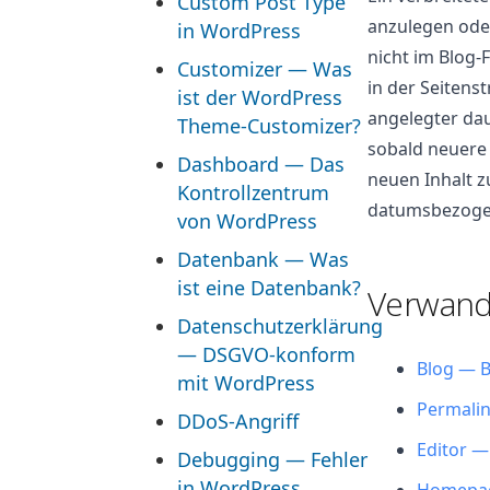
Custom Post Type
anzulegen oder
in WordPress
nicht im Blog-
Customizer — Was
in der Seitenst
ist der WordPress
angelegter dau
Theme-Customizer?
sobald neuere 
Dashboard — Das
neuen Inhalt zu
Kontrollzentrum
datumsbezogen
von WordPress
Datenbank — Was
ist eine Datenbank?
Verwandt
Datenschutzerklärung
— DSGVO-konform
Blog — B
mit WordPress
Permalin
DDoS-Angriff
Editor —
Debugging — Fehler
in WordPress