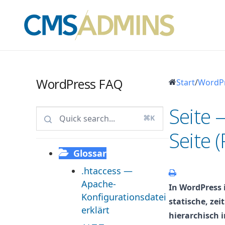
WordPress FAQ
Start
/
WordP
Seite 
⌘K
Seite 
Glossar
.htaccess —
Apache-
In WordPress i
Konfigurationsdatei
statische, ze
erklärt
hierarchisch i